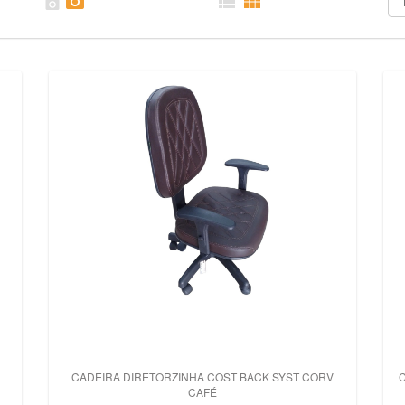




CADEIRA DIRETORZINHA COST BACK SYST CORV
C
CAFÉ