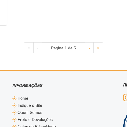
«
‹
›
»
R
INFORMAÇÕES
Home
Indique o Site
Quem Somos
Frete e Devoluções
Notas de Privacidade