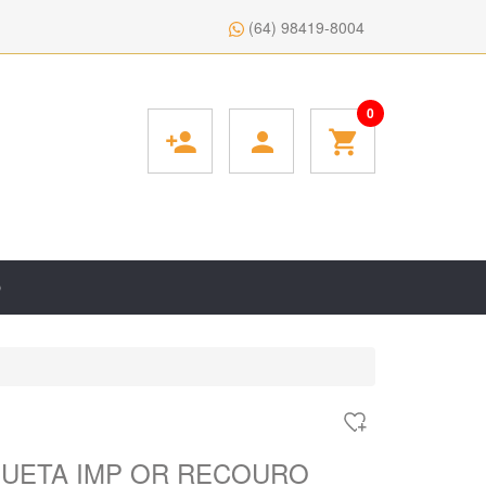
(64) 98419-8004
0
person_add
person
shopping_cart
O
UETA IMP OR RECOURO